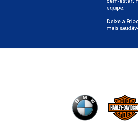
bem-estar, 
equipe.
Deixe a Frio
mais saudáve