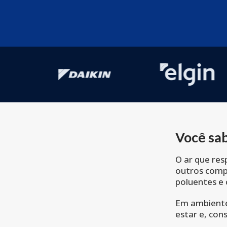
Você sab
O ar que res
outros com
poluentes e
Em ambientes
estar e, co