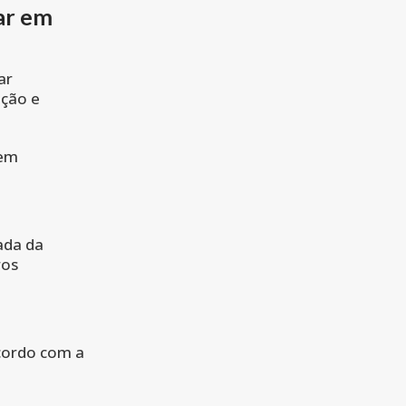
ar em
ar
ação e
gem
ada da
ros
cordo com a