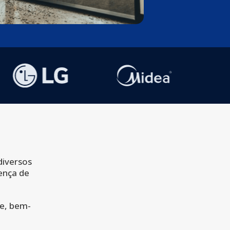
diversos
ença de
de, bem-