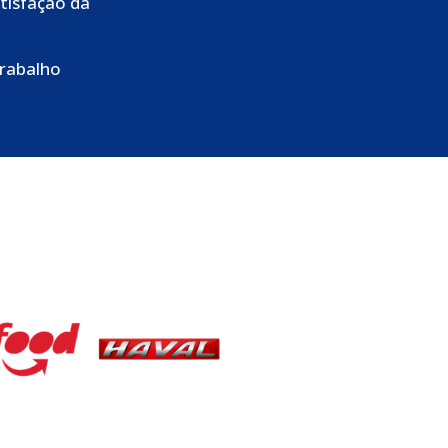
tisfação da
trabalho