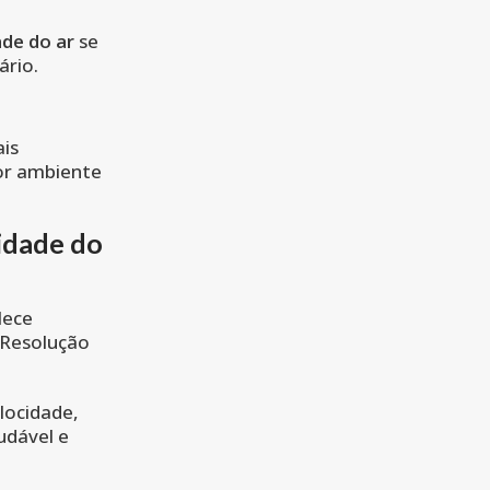
ade do ar
se
ário.
ais
or ambiente
idade do
lece
 Resolução
locidade,
udável e