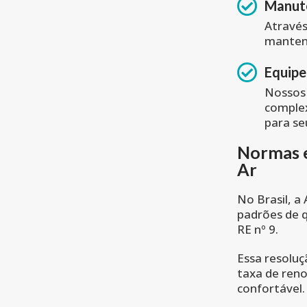
Manute
Atravé
mantenh
Equipe
Nossos 
comple
para se
Normas e
Ar
No Brasil, a
padrões de 
RE nº 9.
Essa resolu
taxa de reno
confortável.