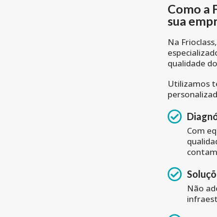
Como a F
sua emp
Na Frioclass
especializad
qualidade do
Utilizamos 
personaliza
Diagnó
Com eq
qualida
contam
Soluçõ
Não ado
infraes