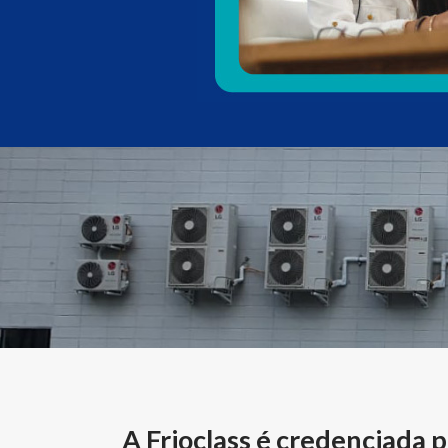
A Frioclass é credenciada p