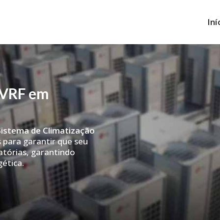
Iní
 VRF em
istema de Climatização
 para garantir que seu
tórias, garantindo
gética.