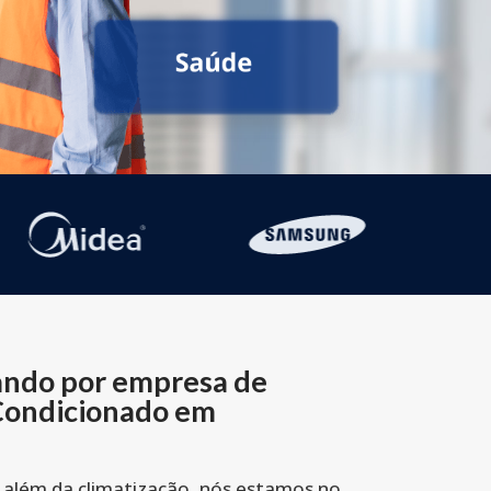
ando por empresa de
 Condicionado em
 além da climatização, nós estamos no