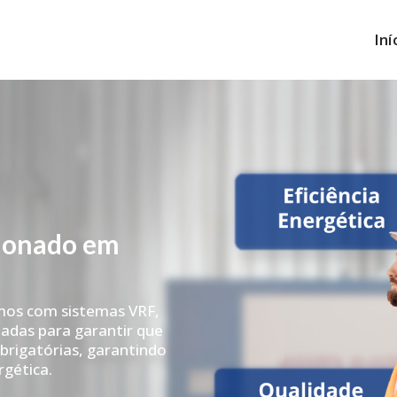
Iní
cionado em
mos com sistemas VRF,
adas para garantir que
rigatórias, garantindo
rgética.